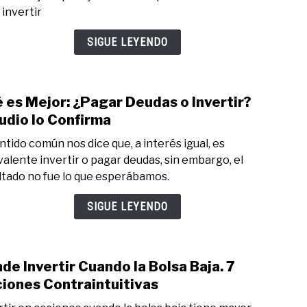
en
 invertir
qué
Nego
SIGUE LEYENDO
Invert
10
Ideas
 es Mejor: ¿Pagar Deudas o Invertir?
y
link
17
to
udio lo Confirma
Crite
Qué
entido común nos dice que, a interés igual, es
es
valente invertir o pagar deudas, sin embargo, el
Mejor
ltado no fue lo que esperábamos.
¿Pag
Deud
SIGUE LEYENDO
o
Inver
Estud
de Invertir Cuando la Bolsa Baja. 7
lo
link
Conf
to
iones Contraintuitivas
Dond