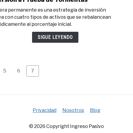
Nuev
Cart
era permanente es una estrategia de inversión
Ciclo
Perm
va con cuatro tipos de activos que se rebalancean
Porta
ódicamente al porcentaje inicial.
de
Inver
SIGUE LEYENDO
a
Prue
de
Torm
Page
Page
Page
5
6
7
Privacidad
Nosotros
Blog
© 2026 Copyright Ingreso Pasivo