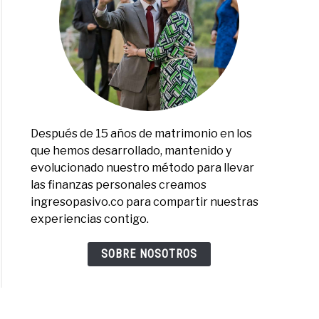
cio
ir.
Después de 15 años de matrimonio en los
rios
que hemos desarrollado, mantenido y
evolucionado nuestro método para llevar
:
las finanzas personales creamos
ar
ingresopasivo.co para compartir nuestras
as
experiencias contigo.
tir?
SOBRE NOSOTROS
io
irma
e