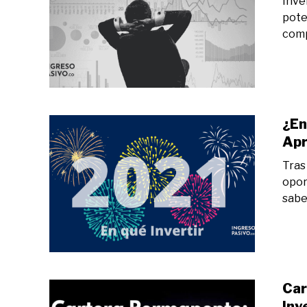
Inve
pote
comp
¿En
Apr
Tras
opor
sabe
Car
Inv