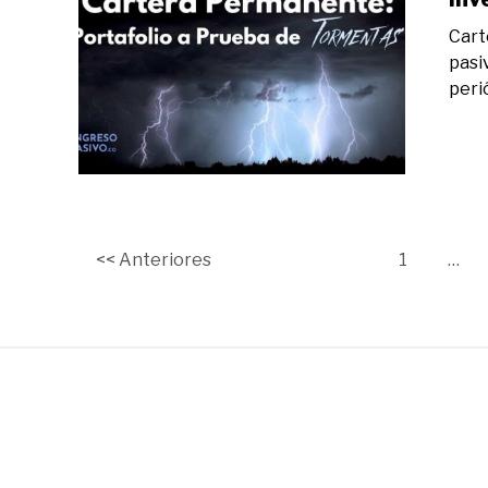
Cart
pasi
peri
Page
<< Anteriores
1
…