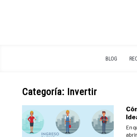
Skip
to
content
BLOG
RE
Categoría:
Invertir
Cóm
Ide
En q
abri