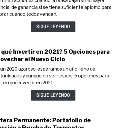
rtir en acciones cuando la bolsa baja tiene mayor
Inver
ncial de ganancia si se tiene suficiente aplomo para
Cuan
rar cuando todos venden.
la
Bols
SIGUE LEYENDO
Baja.
7
Opci
 qué Invertir en 2021? 5 Opciones para
Contr
link
to
ovechar el Nuevo Ciclo
¿En
 un 2020 azaroso, esperamos un año lleno de
qué
tunidades y aunque no sin riesgos. 5 opciones para
Inver
r en qué invertir en 2021.
en
2021
SIGUE LEYENDO
5
Opci
para
tera Permanente: Portafolio de
Apro
link
el
to
ersión a Prueba de Tormentas