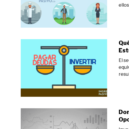
ellos
Qué
Est
El s
equi
resu
Don
Opc