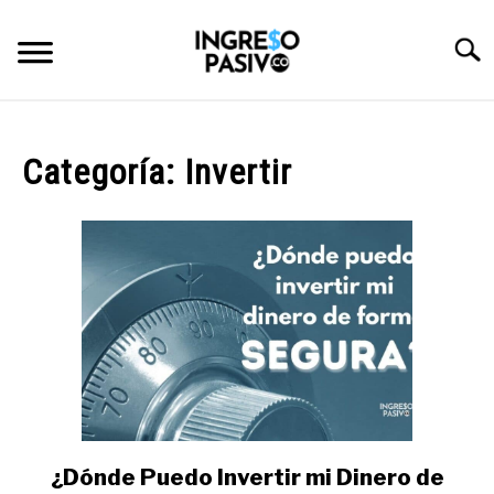
Skip
to
Searc
content
BLOG
Categoría:
Invertir
RECURSOS
CATEGORÍAS
SU
TO
CURSOS Y HERRAMIENTAS
SU
TO
NOSOTROS
¿Dónde Puedo Invertir mi Dinero de
link