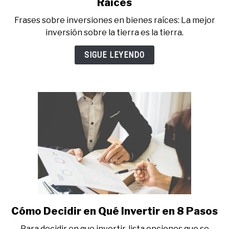
to
Raíces
Frases
Frases sobre inversiones en bienes raíces: La mejor
Sobre
inversión sobre la tierra es la tierra.
Inversiones
en
SIGUE LEYENDO
Bienes
Raíces
Cómo Decidir en Qué Invertir en 8 Pasos
link
to
Para decidir en que invertir, lista opciones que se