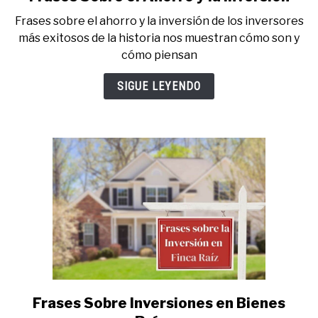
to
Frases sobre el ahorro y la inversión de los inversores
Frases
más exitosos de la historia nos muestran cómo son y
Sobre
cómo piensan
el
Ahorro
SIGUE LEYENDO
y
la
Inversión
Frases Sobre Inversiones en Bienes
link