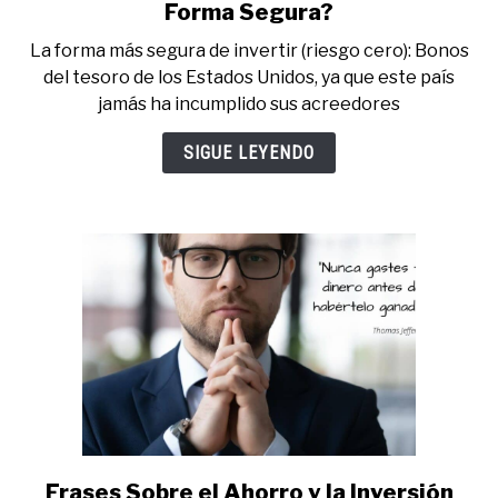
to
Forma Segura?
¿Dónde
La forma más segura de invertir (riesgo cero): Bonos
Puedo
del tesoro de los Estados Unidos, ya que este país
Invertir
jamás ha incumplido sus acreedores
mi
Dinero
SIGUE LEYENDO
de
Forma
Segura?
Frases Sobre el Ahorro y la Inversión
link