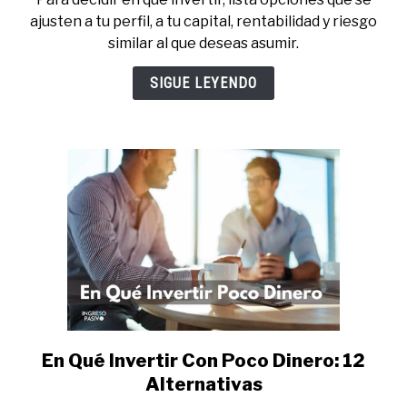
Cómo
ajusten a tu perfil, a tu capital, rentabilidad y riesgo
Decidir
similar al que deseas asumir.
en
Qué
SIGUE LEYENDO
Invertir
en
8
Pasos
En Qué Invertir Con Poco Dinero: 12
link
to
Alternativas
En