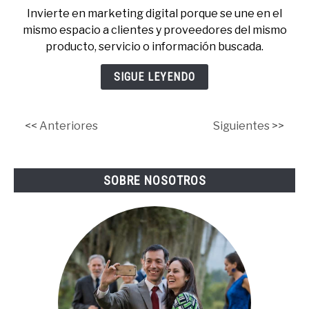
Por
Invierte en marketing digital porque se une en el
Qué
mismo espacio a clientes y proveedores del mismo
Invertir
producto, servicio o información buscada.
en
Marketing
SIGUE LEYENDO
Digital:
7
Razones
<< Anteriores
Siguientes >>
Poderosas
SOBRE NOSOTROS