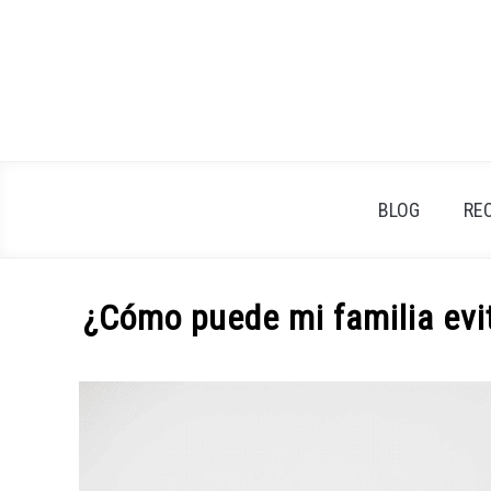
Skip
to
content
BLOG
RE
¿Cómo puede mi familia evit
Written
by
ingresopasivo
in
Cómo
salir