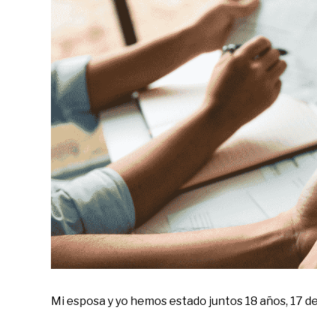
Ahorrar
,
Organiza
tus
finanzas
Mi esposa y yo hemos estado juntos 18 años, 17 d