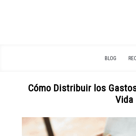
Skip
to
content
BLOG
RE
Cómo Distribuir los Gasto
Vida
Written
by
ingresopasivo
in