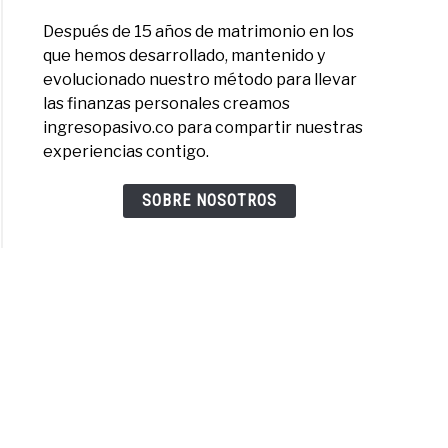
Después de 15 años de matrimonio en los
que hemos desarrollado, mantenido y
r
evolucionado nuestro método para llevar
zas
las finanzas personales creamos
ingresopasivo.co para compartir nuestras
r:
experiencias contigo.
SOBRE NOSOTROS
etitivo
or?
uesta
:
s