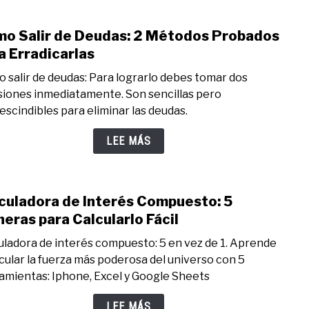
Dise
la
o Salir de Deudas: 2 Métodos Probados
Satis
link
del
to
a Erradicarlas
Clien
Cóm
 salir de deudas: Para lograrlo debes tomar dos
Salir
siones inmediatamente. Son sencillas pero
de
escindibles para eliminar las deudas.
Deud
2
LEE MÁS
Méto
Prob
para
culadora de Interés Compuesto: 5
Errad
link
to
eras para Calcularlo Fácil
Calcu
uladora de interés compuesto: 5 en vez de 1. Aprende
de
lcular la fuerza más poderosa del universo con 5
Inter
amientas: Iphone, Excel y Google Sheets
Comp
5
LEE MÁS