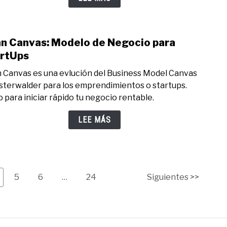
Mane
para
Calcu
n Canvas: Modelo de Negocio para
Fácil
link
to
rtUps
Lean
 Canvas es una evlución del Business Model Canvas
Canv
sterwalder para los emprendimientos o startups.
Mode
o para iniciar rápido tu negocio rentable.
de
Nego
LEE MÁS
para
Star
ge
Page
Page
Page
5
6
…
24
Siguientes >>