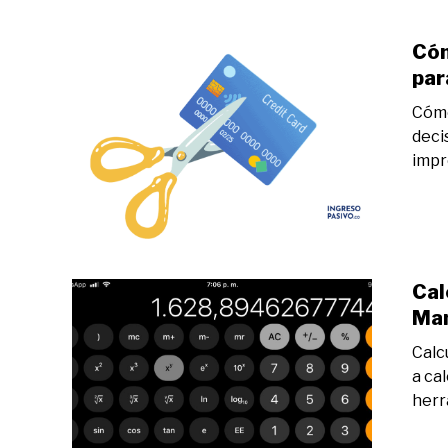
Cóm
par
Cómo
deci
impr
Cal
Man
Calc
a ca
herr