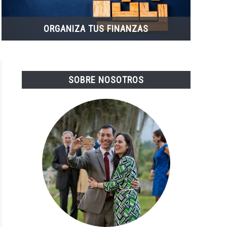
ORGANIZA TUS FINANZAS
SOBRE NOSOTROS
tes
so:
ones
es