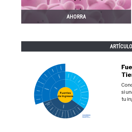
AHORRA
ARTÍCUL
Fue
Tie
Cono
si u
tu i