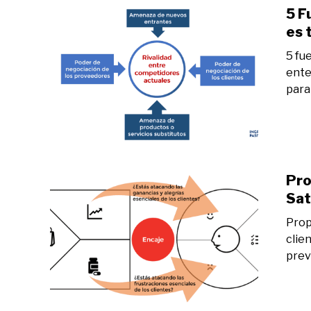
5 F
es 
5 fu
ente
para
Pro
Sat
Prop
clie
prev