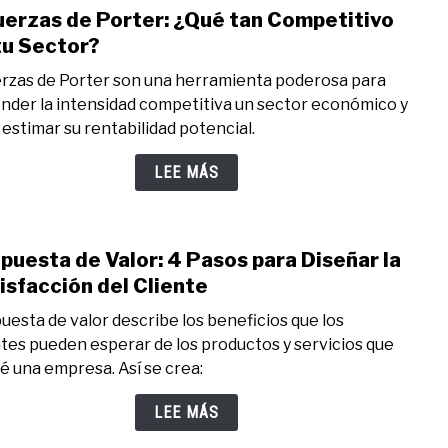
uerzas de Porter: ¿Qué tan Competitivo
en
link
el
to
tu Sector?
Rada
5
erzas de Porter son una herramienta poderosa para
Fuer
nder la intensidad competitiva un sector económico y
de
 estimar su rentabilidad potencial.
Porte
¿Qué
LEE MÁS
tan
Comp
es
puesta de Valor: 4 Pasos para Diseñar la
tu
link
Sect
to
isfacción del Cliente
Prop
uesta de valor describe los beneficios que los
de
ntes pueden esperar de los productos y servicios que
Valor
é una empresa. Así se crea:
4
Paso
LEE MÁS
para