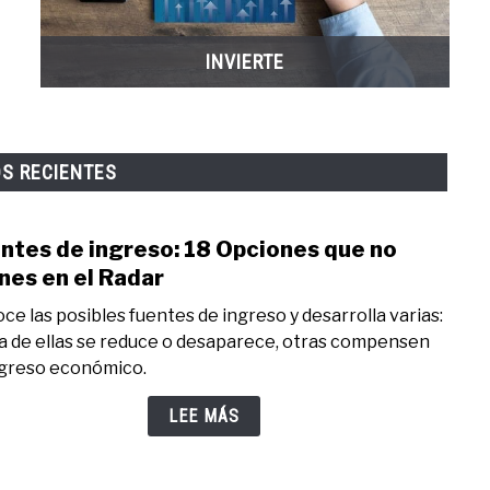
INVIERTE
OS RECIENTES
ntes de ingreso: 18 Opciones que no
link
to
nes en el Radar
Fuen
ce las posibles fuentes de ingreso y desarrolla varias:
de
na de ellas se reduce o desaparece, otras compensen
ingre
ngreso económico.
18
Opci
LEE MÁS
que
no
Tien