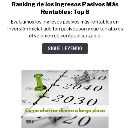
Ranking de los Ingresos Pasivos Más
link
to
Rentables: Top 8
Ranking
Evaluamos los ingresos pasivos más rentables en:
de
inversión inicial, qué tan pasivos son y qué tan alto es
los
el volumen de ventas alcanzable.
Ingresos
Pasivos
SIGUE LEYENDO
Más
Rentables:
Top
8