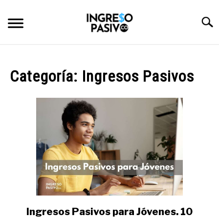
Skip
to
Searc
content
BLOG
Categoría:
Ingresos Pasivos
RECURSOS
CATEGORÍAS
SU
TO
CURSOS Y HERRAMIENTAS
SU
TO
NOSOTROS
Ingresos Pasivos para Jóvenes. 10
link