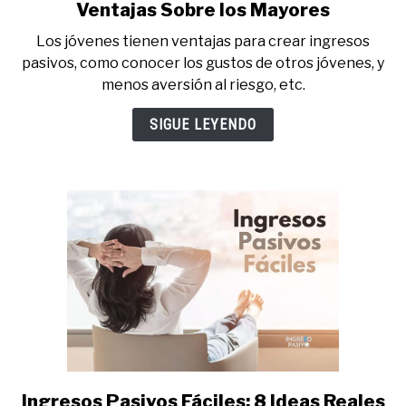
to
Ventajas Sobre los Mayores
Ingresos
Los jóvenes tienen ventajas para crear ingresos
Pasivos
pasivos, como conocer los gustos de otros jóvenes, y
para
menos aversión al riesgo, etc.
Jóvenes.
10
SIGUE LEYENDO
Ventajas
Sobre
los
Mayores
Ingresos Pasivos Fáciles: 8 Ideas Reales
link