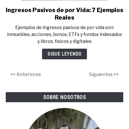
Ingresos Pasivos de por Vida: 7 Ejemplos
link
to
Reales
Ingresos
Ejemplos de ingresos pasivos de por vida son:
Pasivos
inmuebles, acciones, bonos, ETFs y fondos indexados
de
y libros. fisicos y digitales
por
Vida:
SIGUE LEYENDO
7
Ejemplos
Reales
<< Anteriores
Siguientes >>
SOBRE NOSOTROS