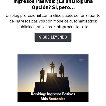
Ingresos Pasivos: ¿Es un Blog una
link
to
Opción? Si, pero…
Ingresos
Un blog profesional con tráfico puede ser una fuente
Pasivos:
de ingresos pasivos con modelos automatizados:
¿Es
publicidad, afiliados e infoproductos etc.
un
Blog
SIGUE LEYENDO
una
Opción?
Si,
pero…