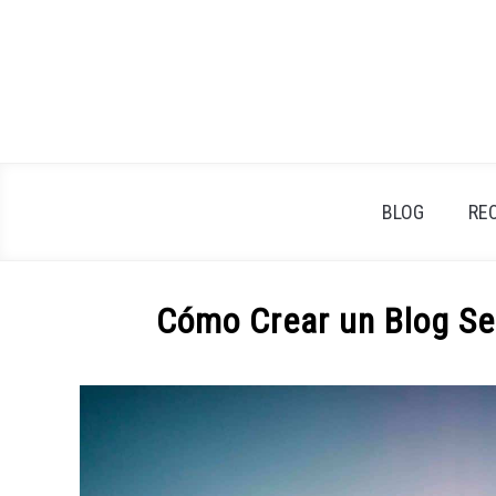
Skip
to
content
BLOG
RE
Cómo Crear un Blog Se
Written
by
ingresopasivo
in
Cómo
crear